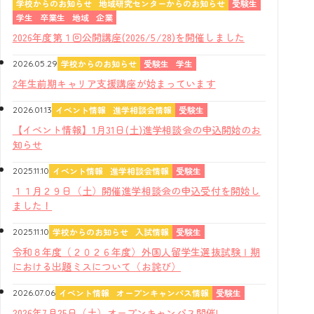
学校からのお知らせ
地域研究センターからのお知らせ
受験生
学生
卒業生
地域
企業
2026年度第１回公開講座(2026/5/28)を開催しました
学校からのお知らせ
受験生
学生
2026.05.29
2年生前期キャリア支援講座が始まっています
イベント情報
進学相談会情報
受験生
2026.01.13
【イベント情報】1月31日(土)進学相談会の申込開始のお
知らせ
イベント情報
進学相談会情報
受験生
2025.11.10
１１月２９日（土）開催進学相談会の申込受付を開始し
ました！
学校からのお知らせ
入試情報
受験生
2025.11.10
令和８年度（２０２６年度）外国人留学生選抜試験Ⅰ期
における出題ミスについて（お詫び）
イベント情報
オープンキャンパス情報
受験生
2026.07.06
2026年7月25日（土）オープンキャンパス開催!