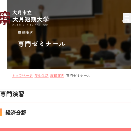
MEN
履修案内
専門ゼミナール
トップページ
学生生活
履修案内
専門ゼミナール
専門演習
経済分野