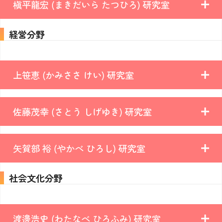
槇平龍宏 (まきだいら たつひろ) 研究室
経営分野
上笹恵 (かみささ けい) 研究室
佐藤茂幸 (さとう しげゆき) 研究室
矢賀部 裕 (やかべ ひろし) 研究室
社会文化分野
渡邊浩史 (わたなべ ひろふみ) 研究室