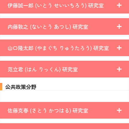
伊藤誠一郎 (いとう せいいちろう) 研究室
内藤敦之 (ないとう あつし) 研究室
山口隆太郎 (やまぐち りゅうたろう) 研究室
范立君 (はん りっくん) 研究室
公共政策分野
佐藤克春 (さとう かつはる) 研究室