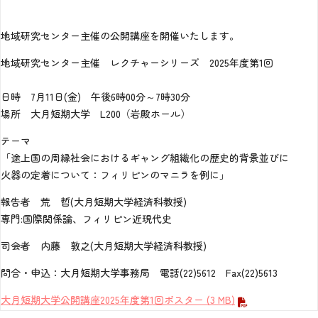
地域研究センター主催の公開講座を開催いたします。
地域研究センター主催 レクチャーシリーズ 2025年度第1回
日時 7月11日(金) 午後6時00分～7時30分
場所 大月短期大学 L200（岩殿ホール）
テーマ
「途上国の周縁社会におけるギャング組織化の歴史的背景並びに
火器の定着について：フィリピンのマニラを例に」
報告者 荒 哲(大月短期大学経済科教授)
専門:国際関係論、フィリピン近現代史
司会者 内藤 敦之(大月短期大学経済科教授)
問合・申込：大月短期大学事務局 電話(22)5612 Fax(22)5613
大月短期大学公開講座2025年度第1回ポスター
(3 MB)