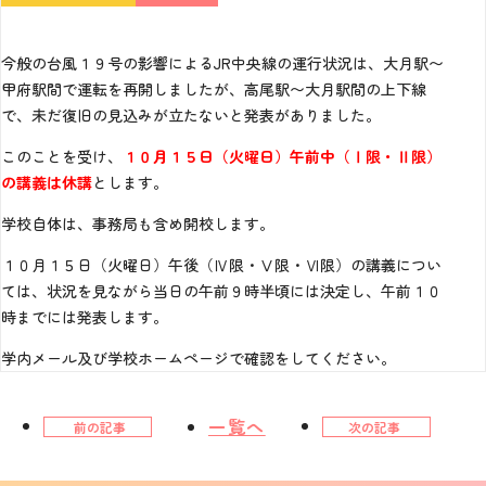
今般の台風１９号の影響によるJR中央線の運行状況は、大月駅〜
甲府駅間で運転を再開しましたが、高尾駅〜大月駅間の上下線
で、未だ復旧の見込みが立たないと発表がありました。
このことを受け、
１０月１５日（火曜日）午前中（Ⅰ限・Ⅱ限）
の講義は休講
とします。
学校自体は、事務局も含め開校します。
１０月１５日（火曜日）午後（Ⅳ限・Ⅴ限・Ⅵ限）の講義につい
ては、状況を見ながら当日の午前９時半頃には決定し、午前１０
時までには発表します。
学内メール及び学校ホームページで確認をしてください。
一覧へ
前の記事
次の記事