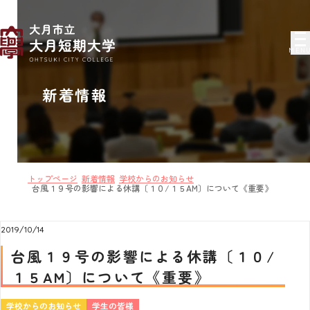
MEN
新着情報
トップページ
新着情報
学校からのお知らせ
台風１９号の影響による休講〔１０/１５AM〕について《重要》
2019/10/14
台風１９号の影響による休講〔１０/
１５AM〕について《重要》
学校からのお知らせ
学生の皆様