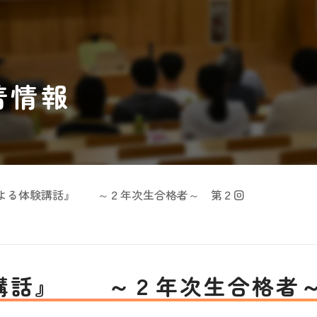
着情報
よる体験講話』 ～２年次生合格者～ 第２回
講話』 ～２年次生合格者